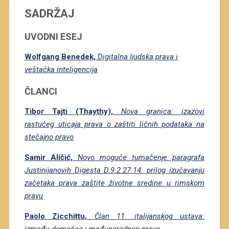
SADRŽAJ
UVODNI ESEJ
Wolfgang Benedek,
Digitalna ljudska prava i
veštačka inteligencija
ČLANCI
Tibor Tajti (Thaythy),
Nova granica: izazovi
rastućeg uticaja prava o zaštiti ličnih podataka na
stečajno pravo
Samir Aličić,
Novo moguće tumačenje paragrafa
Justinijanovih Digesta D.9.2.27.14: prilog izučavanju
začetaka prava zaštite životne sredine u rimskom
pravu
Paolo Zicchittu,
Član 11. italijanskog ustava:
između domaćeg i međunarodnog prava