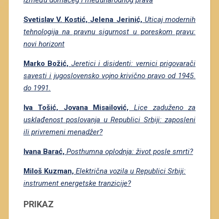
Svetislav V. Kostić, Jelena Jerinić,
Uticaj modernih
tehnologija na pravnu sigurnost u poreskom pravu:
novi horizont
Marko Božić,
Jeretici i disidenti: vernici prigovarači
savesti i jugoslovensko vojno krivično pravo od 1945.
do 1991.
Iva Tošić, Jovana Misailović,
Lice zaduženo za
usklađenost poslovanja u Republici Srbiji: zaposleni
ili privremeni menadžer?
Ivana Barać,
Posthumna oplodnja: život posle smrti?
Miloš Kuzman,
Električna vozila u Republici Srbiji:
instrument energetske tranzicije?
PRIKAZ