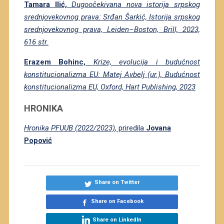
Tamara Ilić,
Dugoočekivana nova istorija srpskog
srednjovekovnog prava: Srđan Šarkić, Istorija srpskog
srednjovekovnog prava, Leiden–Boston, Brill, 2023,
616 str.
Erazem Bohinc,
Krize, evolucija i budućnost
konstitucionalizma EU: Matej Avbelj (ur.), Budućnost
konstitucionalizma EU, Oxford, Hart Publishing, 2023
HRONIKA
Hronika PFUUB (2022/2023)
, priredila
Jovana
Popović
Share on Twitter
Share on Facebook
Share on LinkedIn