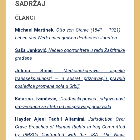
SADRŽAJ
ČLANCI
Michael Martinek
,
Otto von Gierke (1841 – 1921) –
Leben und Werk eines
großen deutschen Juristen
Saša Janković
,
Načelo oportuniteta u radu Zaštitnika
građana
Jelena Simić
,
Medicinskopravni aspekti
transseksualnosti – u susret priznavanju pravnih
posledica promene pola u Srbiji
Katarina Ivančević
,
Građanskopravna odgovornost
proizvođača za štetu od neispravnog proizvoda
Hayder Ajeel Fadhil Altamimi
,
Jurisdiction Over
Grave Breaches of Human Rights in Iraq Committed
by PMSCs Contracted with the USA: The Nisur