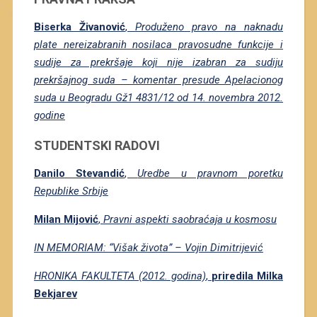
Biserka Živanović
,
Produženo pravo na naknadu
plate nereizabranih nosilaca pravosudne funkcije i
sudije za prekršaje koji nije izabran za sudiju
prekršajnog suda – komentar presude Apelacionog
suda u Beogradu Gž1 4831/12 od 14. novembra 2012.
godine
STUDENTSKI RADOVI
Danilo Stevandić
,
Uredbe u pravnom poretku
Republike Srbije
Milan Mijović
,
Pravni aspekti saobraćaja u kosmosu
IN MEMORIAM: “Višak života” – Vojin Dimitrijević
HRONIKA FAKULTETA (2012. godina)
,
priredila Milka
Bekjarev