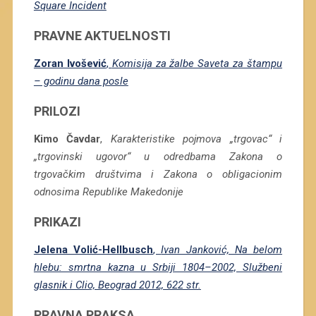
Square Incident
PRAVNE AKTUELNOSTI
Zoran Ivošević
,
Komisija za žalbe Saveta za štampu
– godinu dana posle
PRILOZI
Kimo Čavdar
,
Karakteristike pojmova „trgovac“ i
„trgovinski ugovor“ u odredbama Zakona o
trgovačkim društvima i Zakona o obligacionim
odnosima Republike Makedonije
PRIKAZI
Jelena Volić-Hellbusch
,
Ivan Janković, Na belom
hlebu: smrtna kazna u Srbiji 1804–2002, Službeni
glasnik i Clio, Beograd 2012, 622 str.
PRAVNA PRAKSA