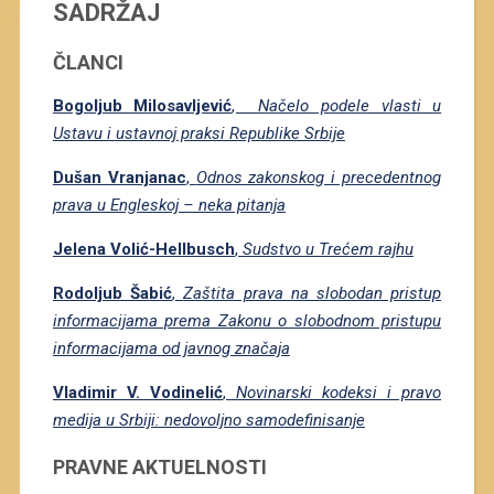
SADRŽAJ
ČLANCI
Bogoljub Milosavljević
,
Načelo podele vlasti u
Ustavu i ustavnoj praksi Republike Srbije
Dušan Vranjanac
,
Odnos zakonskog i precedentnog
prava u Engleskoj – neka pitanja
Jelena Volić-Hellbusch
,
Sudstvo u Trećem rajhu
Rodoljub Šabić
,
Zaštita prava na slobodan pristup
informacijama prema Zakonu o slobodnom pristupu
informacijama od javnog značaja
Vladimir V. Vodinelić
,
Novinarski kodeksi i pravo
medija u Srbiji: nedovoljno samodefinisanje
PRAVNE AKTUELNOSTI