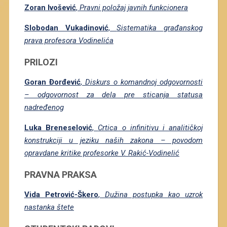
Zoran Ivošević
,
Pravni položaj javnih funkcionera
Slobodan Vukadinović
,
Sistematika građanskog
prava profesora Vodinelića
PRILOZI
Gorаn Đorđević
,
Diskurs o komandnoj odgovornosti
– odgovornost za dela pre sticanja statusa
nadređenog
Luka Breneselović
,
Crtica o infinitivu i analitičkoj
konstrukciji u jeziku naših zakona – povodom
opravdane kritike profesorke V. Rakić-Vodinelić
PRAVNA PRAKSA
Vida Petrović-Škero
,
Dužina postupka kao uzrok
nastanka štete