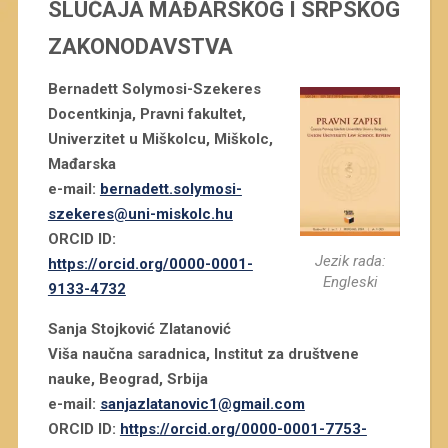
SLUČAJA MAĐARSKOG I SRPSKOG
ZAKONODAVSTVA
Bernadett Solymosi-Szekeres
Docentkinja, Pravni fakultet,
Univerzitet u Miškolcu, Miškolc,
Mađarska
e-mail:
bernadett.solymosi-
szekeres@uni-miskolc.hu
ORCID ID:
Jezik rada:
https://orcid.org/0000-0001-
Engleski
9133-4732
Sanja Stojković Zlatanović
Viša naučna saradnica, Institut za društvene
nauke, Beograd, Srbija
e-mail:
sanjazlatanovic1@gmail.com
ORCID ID:
https://orcid.org/0000-0001-7753-