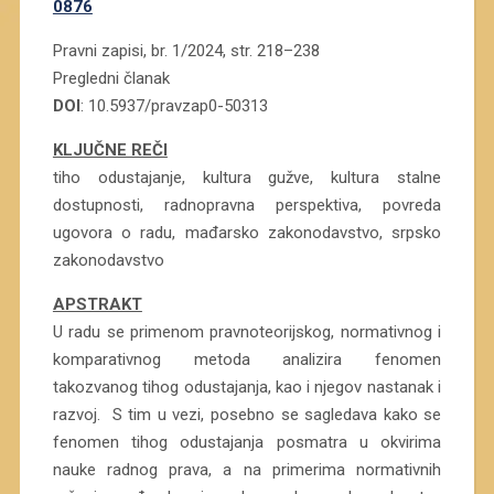
0876
Pravni zapisi, br. 1/2024, str. 218–238
Pregledni članak
DOI
: 10.5937/pravzap0-50313
KLJUČNE REČI
tiho odustajanje, kultura gužve, kultura stalne
dostupnosti, radnopravna perspektiva, povreda
ugovora o radu, mađarsko zakonodavstvo, srpsko
zakonodavstvo
APSTRAKT
U radu se primenom pravnoteorijskog, normativnog i
komparativnog metoda analizira fenomen
takozvanog tihog odustajanja, kao i njegov nastanak i
razvoj.
S tim u vezi, posebno se sagledava kako se
fenomen tihog odustajanja posmatra u okvirima
nauke radnog prava, a na primerima normativnih