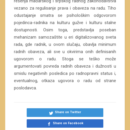
rešenja mađarskog i srpskog radnog zakonodavstva
vezano za regulisanje prava i obaveza na radu. Tiho
odustajanje smatra se psihološkim odgovorom
pojedinca-radnika na kulturu gužve i kulturu stalne
dostupnosti. Osim toga, predstavlja poseban
mehanizam samozaštite u eri digitalizovanog sveta
rada, gde radnik, u ovom slučaju, obavlja minimum
radnih obaveza, ali sve u okvirima onih definisanih
ugovorom o radu. Stoga se teško može
argumentovati povreda radnih obaveza i dužnosti u
smislu negativnih posledica po radnopravni status i,
eventualnog, otkaza ugovora o radu od strane
poslodavca.
Share on Twitter
Share on Facebook