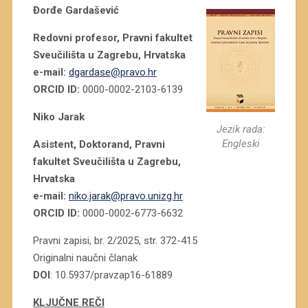
Đorđe Gardašević
Redovni profesor, Pravni fakultet
Sveučilišta u Zagrebu, Hrvatska
e-mail:
dgardase@pravo.hr
ORCID ID:
0000-0002-2103-6139
Niko Jarak
Jezik rada:
Engleski
Asistent, Doktorand, Pravni
fakultet Sveučilišta u Zagrebu,
Hrvatska
e-mail:
niko.jarak@pravo.unizg.hr
ORCID ID:
0000-0002-6773-6632
Pravni zapisi, br. 2/2025, str. 372-415
Originalni naučni članak
DOI
: 10.5937/pravzap16-61889
KLJUČNE REČI