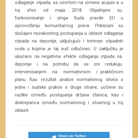
odlaganje otpada, sa osvrtom na izmene acquis-a u
toj sferi od maja 2018. Objašnjeni su
funkcionisanje i uloga Suda pravde EU u
sprovođenju komunitarnog prava. Prikazani su
slučajevi nezakonitog postupanja u oblasti odlaganja
otpada na deponije, uključujući i tretman otpadnih
voda u kojima je taj sud odlučivao. U zaključku je
ukazano na negativne efekte odlaganja otpada na
deponije i na potrebu da se oni redukuju
intervenisanjem na normativnom i praktičnom
planu. Kao rezultat analize normativnog okvira s
jedne i sudske prakse s druge strane, uočene su
razlike između postupanja država članica, kao i
diskrepanca između normativnog i stvarnog u toj
oblasti.
Share on Twitter