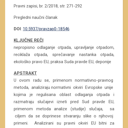
Pravni zapisi, br. 2/2018, str. 271-292
Pregledni naučni članak
DOI
:
10.5937/pravzap0-18546
KLJUČNE REČI
nepropisno odlaganje otpada, upravljanje otpadom,
reciklaža otpada, sprečavanje nastanka otpada,
ekološko pravo EU, praksa Suda pravde EU, deponije
APSTRAKT
U ovom radu se, primenom normativno-pravnog
metoda, analiziraju normativni okviri Evropske unije
kojima je regulisana oblast odlaganja otpada i
razmatraju slučajevi izneti pred Sud pravde EU,
primenom metoda analize (studije) slučaja, sa
ciljem da se doprinese stvaranju slike o njihovoj
primeni. Analizirani su pravni okviri EU bitni za