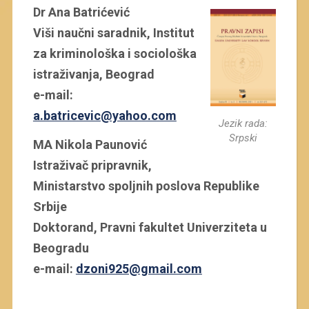
Dr Ana Batrićević
Viši naučni saradnik, Institut
za kriminološka i sociološka
istraživanja, Beograd
e-mail:
a.batricevic@yahoo.com
Jezik rada:
Srpski
MA Nikola Paunović
Istraživač pripravnik,
Ministarstvo spoljnih poslova Republike
Srbije
Doktorand, Pravni fakultet Univerziteta u
Beogradu
e-mail:
dzoni925@gmail.com
.