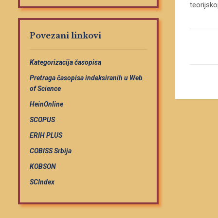
teorijsk
Povezani linkovi
Kategorizacija časopisa
Pretraga časopisa indeksiranih u Web
of Science
HeinOnline
SCOPUS
ERIH PLUS
COBISS Srbija
KOBSON
SCIndex