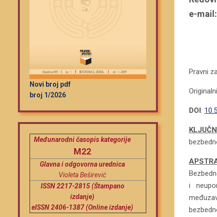
e-mail
.
.
Pravni za
Novi broj pdf
Originaln
broj 1/2026
DOI
:
10.
KLJUČN
Međunarodni časopis kategorije
bezbedno
M22
APSTR
Glavna i odgovorna urednica
Bezbedno
Violeta Beširević
i neupor
ISSN 2217-2815 (Štampano
izdanje)
međuzavi
eISSN 2406-1387 (Online izdanje)
bezbedn