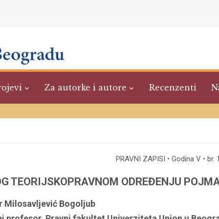
rojevi
Za autorke i autore
Recenzenti
N
PRAVNI ZAPISI • Godina V • br. 1
OG TEORIJSKOPRAVNOM ODREĐENJU POJMA
r Milosavljević Bogoljub
i profesor, Pravni fakultet Univerziteta Union u Beogr