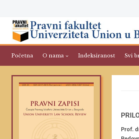
Početna
O nama
Indeksiranost
Svi b
PRIL
Prof. d
Redovn