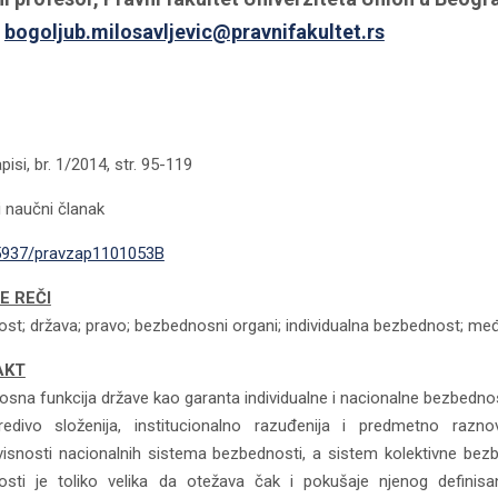
:
bogoljub.milosavljevic@pravnifakultet.rs
pisi, br. 1/2014, str. 95-119
i naučni članak
5937/pravzap1101053B
E REČI
st; država; pravo; bezbednosni organi; individualna bezbednost; m
AKT
sna funkcija države kao garanta individualne i nacionalne bezbednos
edivo složenija, institucionalno razuđenija i predmetno raznov
snosti nacionalnih sistema bezbednosti, a sistem kolektivne bezb
osti je toliko velika da otežava čak i pokušaje njenog definis