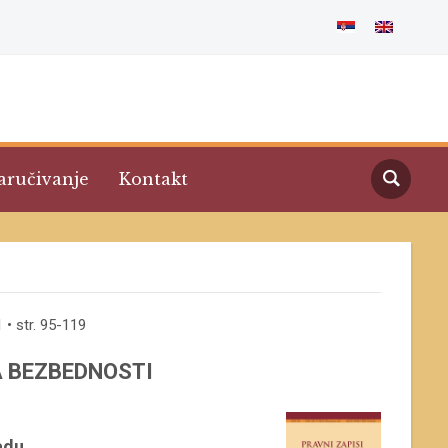
aručivanje
Kontakt
 • str. 95-119
 BEZBEDNOSTI
adu