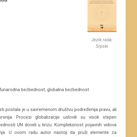
Jezik rada:
Srpski
eđunarodna bezbednost; globalna bezbednost
ti postala je u savremenom društvu podređenija pravu, ali
rsnija. Procesi globalizacije uslovili su visok stepen
ednosti UN doveli u krizu. Kompleksnost pojavnih vidova
anja. U ovom radu autor nastoji da pruži elemente za