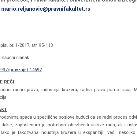
:
mario.reljanovic@pravnifakultet.rs
pisi, br. 1/2017, str. 95-113
i naučni članak
5937/pravzap0-14692
E REČI
odno radno pravo, industrija kruzera, radna prava pomo raca,
cija
AKT
rodovima spada u specifične poslove budući da se radni proces odvija 
dakle, zaposlenom je potrebno obezbediti uslove rada, ali i uslo
. Iako je takozvana industrija kruzera u ekspanziji već neko