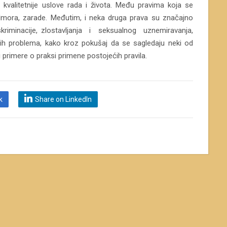
valitetnije uslove rada i života. Među pravima koja se
dmora, zarade. Međutim, i neka druga prava su značajno
skriminacije, zlostavljanja i seksualnog uznemiravanja,
ih problema, kako kroz pokušaj da se sagledaju neki od
 i primere o praksi primene postojećih pravila.
k
Share on LinkedIn