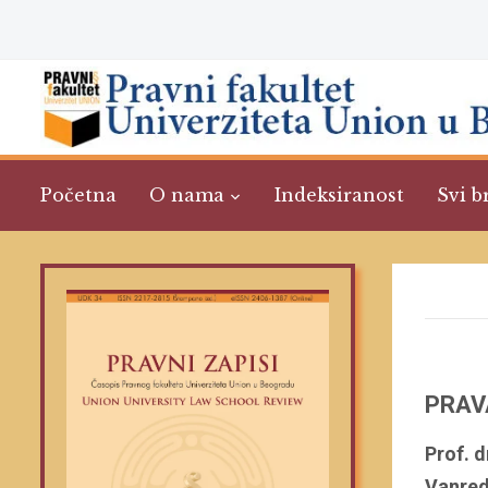
Početna
O nama
Indeksiranost
Svi b
PRAV
Prof. d
Vanred