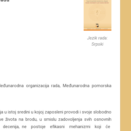
Jezik rada:
Srpski
 Međunarodna organizacija rada, Međunarodna pomorska
u istoj sredini u kojoj zaposleni provodi i svoje slobodno
ve života na brodu, u smislu zadovoljenja svih osnovnih
liko decenija, ne postoje efikasni mehanizmi koji će