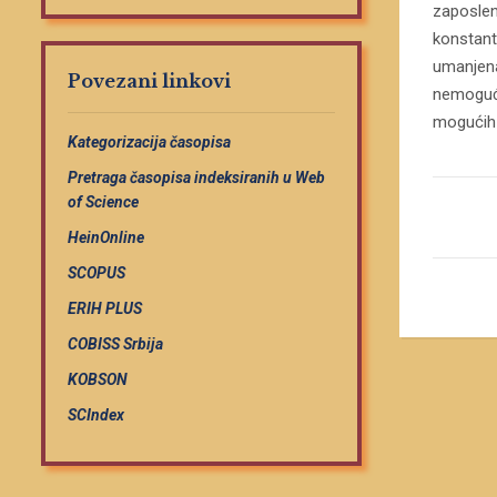
zaposlen
konstant
umanjena
Povezani linkovi
nemogućn
mogućih u
Kategorizacija časopisa
Pretraga časopisa indeksiranih u Web
of Science
HeinOnline
SCOPUS
ERIH PLUS
COBISS Srbija
KOBSON
SCIndex