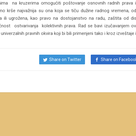
ima na kruzerima omogućiti poštovanje osnovnih radnih prava i k
no krše najvažnija su ona koja se tiču dužine radnog vremena, o
 ili ugrožena, kao pravo na dostojanstvo na radu, zaštita od di
ost ostvarivanja kolektivnih prava. Rad se bavi izučavanjem ov
niverzalnih pravnih okvira koji bi bili primenjeni tako i kroz izveštaje
Share on Twitter
Share on Faceboo