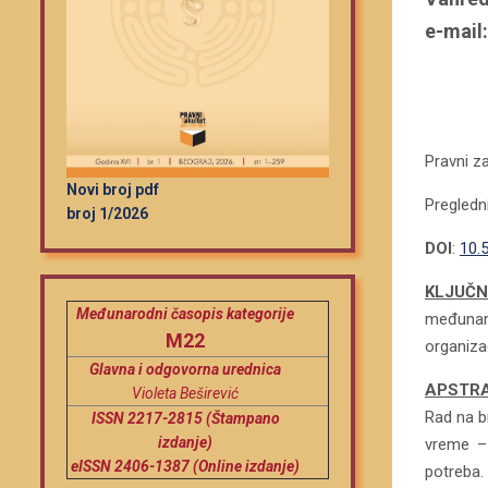
e-mail
.
.
Pravni za
Novi broj pdf
Pregledn
broj 1/2026
DOI
:
10.
KLJUČN
Međunarodni časopis kategorije
međunar
M22
organiza
Glavna i odgovorna urednica
APSTR
Violeta Beširević
Rad na b
ISSN 2217-2815 (Štampano
izdanje)
vreme – 
eISSN 2406-1387 (Online izdanje)
potreba