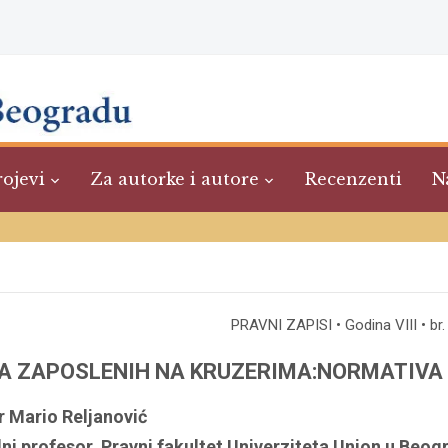
rojevi
Za autorke i autore
Recenzenti
N
PRAVNI ZAPISI • Godina VIII • br. 
A ZAPOSLENIH NA KRUZERIMA:NORMATIVA 
r Mario Reljanović
ni profesor, Pravni fakultet Univerziteta Union u Beog