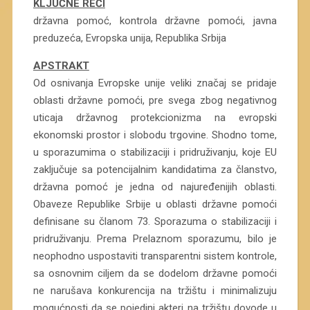
KLJUČNE REČI
državna pomoć, kontrola državne pomoći, javna
preduzeća, Evropska unija, Republika Srbija
APSTRAKT
Od osnivanja Evropske unije veliki značaj se pridaje
oblasti državne pomoći, pre svega zbog negativnog
uticaja državnog protekcionizma na evropski
ekonomski prostor i slobodu trgovine. Shodno tome,
u sporazumima o stabilizaciji i pridruživanju, koje EU
zaključuje sa potencijalnim kandidatima za članstvo,
državna pomoć je jedna od najuređenijih oblasti.
Obaveze Republike Srbije u oblasti državne pomoći
definisane su članom 73. Sporazuma o stabilizaciji i
pridruživanju. Prema Prelaznom sporazumu, bilo je
neophodno uspostaviti transparentni sistem kontrole,
sa osnovnim ciljem da se dodelom državne pomoći
ne narušava konkurencija na tržištu i minimalizuju
mogućnosti da se pojedini akteri na tržištu dovode u